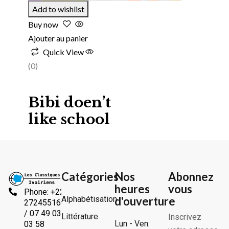
Add to wishlist
Buy now
Ajouter au panier
Quick View
(0)
Bibi doen’t
like school
Catégories
Nos
Abonnez
heures
vous
Phone: +225
Alphabétisation
d'ouverture
2724551666
/ 07 49 03
Littérature
Inscrivez
Lun - Ven:
03 58