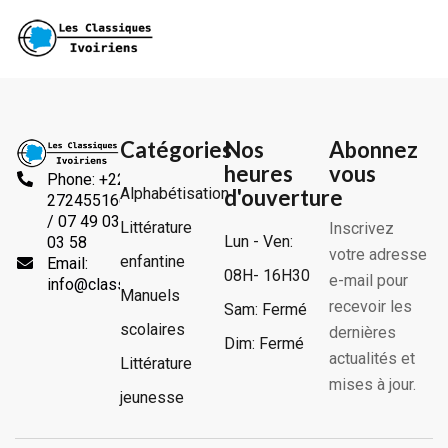
Catégories
Nos
Abonnez
heures
vous
Phone: +225
Alphabétisation
d'ouverture
2724551666
/ 07 49 03
Littérature
Inscrivez
Lun - Ven:
03 58
votre adresse
enfantine
Email:
08H- 16H30
e-mail pour
info@classiquesivoiriens.com
Manuels
recevoir les
Sam: Fermé
scolaires
dernières
Dim: Fermé
actualités et
Littérature
mises à jour.
jeunesse