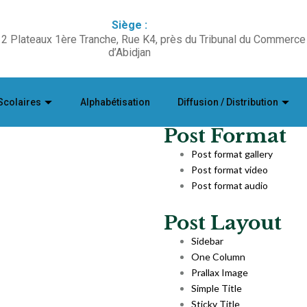
Siège :
2 Plateaux 1ère Tranche, Rue K4, près du Tribunal du Commerce
d’Abidjan
Scolaires
Alphabétisation
Diffusion / Distribution
Post Format
Post format gallery
Post format video
Post format audio
Post Layout
Sidebar
One Column
Prallax Image
Simple Title
Sticky Title