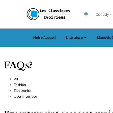
Cocody – 
Notre Accueil
Littérature
Manuels 
FAQs?
All
Fashion
Electronics
User Interface