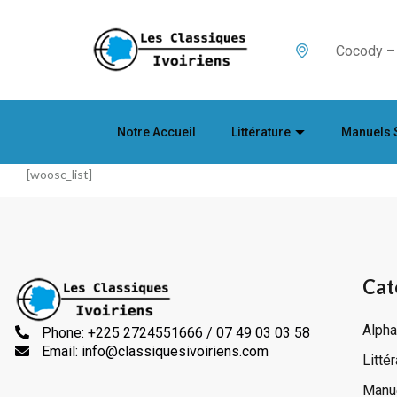
Cocody – 
Notre Accueil
Littérature
Manuels 
[woosc_list]
Cat
Alpha
Phone: +225 2724551666 / 07 49 03 03 58
Email: info@classiquesivoiriens.com
Litté
Manue