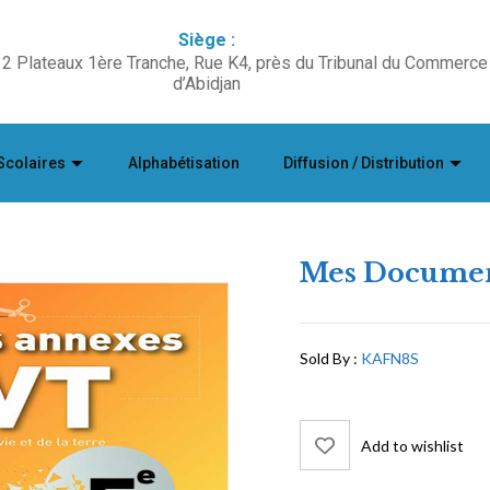
Siège :
2 Plateaux 1ère Tranche, Rue K4, près du Tribunal du Commerce
d’Abidjan
Scolaires
Alphabétisation
Diffusion / Distribution
Mes Documen
Sold By :
KAFN8S
Add to wishlist