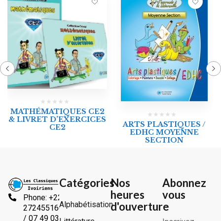
MATHÉMATIQUES CE2
& LIVRET D’EXERCICES
ARTS PLASTIQUES /
CE2
EDHC MOYENNE
SECTION
Catégories
Nos
Abonnez
heures
vous
Phone: +225
Alphabétisation
d'ouverture
2724551666
/ 07 49 03